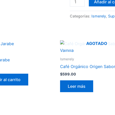
Añadir al c
Categorías:
Ismerely
,
Sup
AGOTADO
Ismerely
arabe
Café Orgánico Origen Sabor 
$
599.00
r al carrito
Leer más