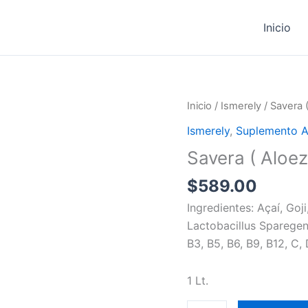
Inicio
Savera
Inicio
/
Ismerely
/ Savera (
(
Ismerely
,
Suplemento A
Aloezabil
Savera ( Aloez
)
Juice
$
589.00
cantidad
Ingredientes: Açaí, Goj
Lactobacillus Sparegen
B3, B5, B6, B9, B12, C, D
1 Lt.