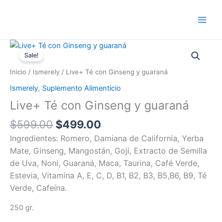
Ir
al
contenido
Original
Current
price
price
Sale!
was:
is:
Inicio
/
Ismerely
/ Live+ Té con Ginseng y guaraná
$599.00.
$499.00.
Ismerely
,
Suplemento Alimenticio
Live+ Té con Ginseng y guaraná
$
599.00
$
499.00
Ingredientes: Romero, Damiana de California, Yerba
Mate, Ginseng, Mangostán, Goji, Extracto de Semilla
de Uva, Noni, Guaraná, Maca, Taurina, Café Verde,
Estevia, Vitamina A, E, C, D, B1, B2, B3, B5,B6, B9, Té
Verde, Cafeína.
250 gr.