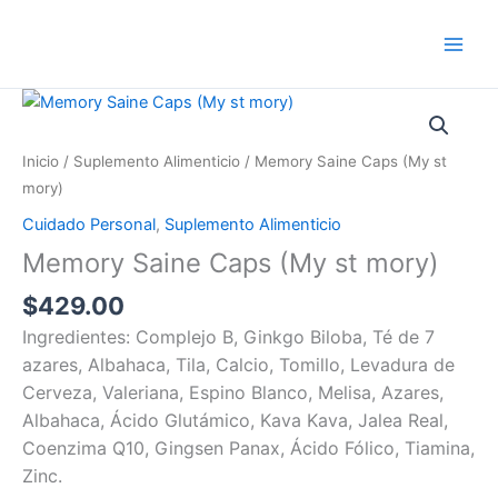
Ir
al
contenido
Memory
Saine
Caps
Inicio
/
Suplemento Alimenticio
/ Memory Saine Caps (My st
(My
mory)
st
Cuidado Personal
,
Suplemento Alimenticio
mory)
Memory Saine Caps (My st mory)
cantidad
$
429.00
Ingredientes: Complejo B, Ginkgo Biloba, Té de 7
azares, Albahaca, Tila, Calcio, Tomillo, Levadura de
Cerveza, Valeriana, Espino Blanco, Melisa, Azares,
Albahaca, Ácido Glutámico, Kava Kava, Jalea Real,
Coenzima Q10, Gingsen Panax, Ácido Fólico, Tiamina,
Zinc.